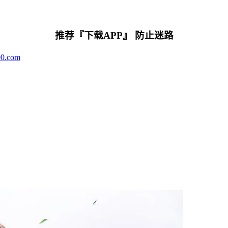
推荐『下载APP』 防止迷路
00.com