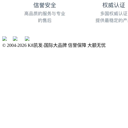
© 2004-
2026
K8凯发-国际大品牌 信誉保障 大额无忧