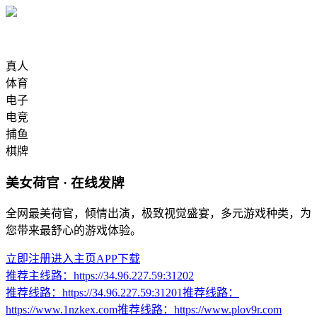
真人
体育
电子
电竞
捕鱼
棋牌
美女荷官 · 在线发牌
全网最美荷官，倾情出演，极致视觉盛宴，多元游戏种类，为
您带来最舒心的游戏体验。
立即注册
进入主页
APP下载
推荐主线路：
https://34.96.227.59:31202
推荐线路：
https://34.96.227.59:31201
推荐线路：
https://www.1nzkex.com
推荐线路：
https://www.plov9r.com