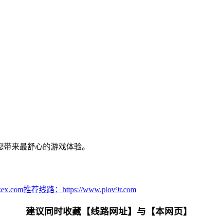
您带来最舒心的游戏体验。
kex.com
推荐线路：
https://www.plov9r.com
建议同时收藏【线路网址】与【本网页】