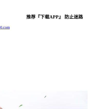
推荐『下载APP』 防止迷路
00.com