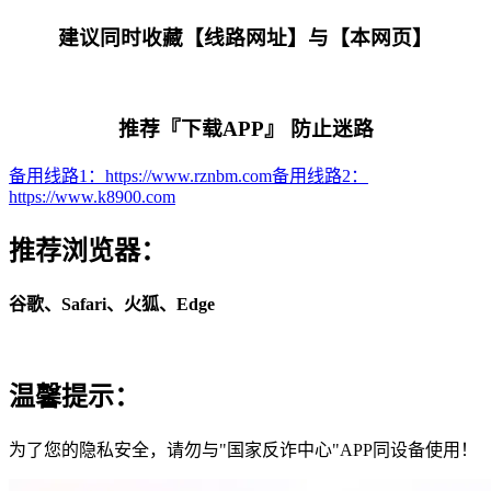
建议同时收藏【线路网址】与【本网页】
推荐『下载APP』 防止迷路
备用线路
1
：
https://www.rznbm.com
备用线路
2
：
https://www.k8900.com
推荐浏览器：
谷歌、Safari、火狐、Edge
温馨提示：
为了您的隐私安全，请勿与"国家反诈中心"APP同设备使用！