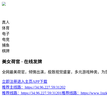
真人
体育
电子
电竞
捕鱼
棋牌
美女荷官 · 在线发牌
全网最美荷官，倾情出演，极致视觉盛宴，多元游戏种类，为
立即注册
进入主页
APP下载
推荐主线路：
https://34.96.227.59:31202
推荐线路：
https://34.96.227.59:31201
推荐线路：
https://www.1nz