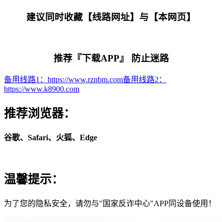
建议同时收藏【线路网址】与【本网页】
推荐『下载APP』 防止迷路
备用线路
1
：
https://www.rznbm.com
备用线路
2
：
https://www.k8900.com
推荐浏览器：
谷歌、Safari、火狐、Edge
温馨提示：
为了您的隐私安全，请勿与"国家反诈中心"APP同设备使用！