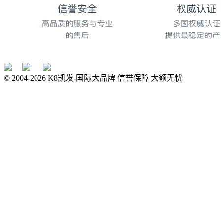
© 2004-
2026
K8凯发-国际大品牌 信誉保障 大额无忧