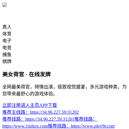
真人
体育
电子
电竞
捕鱼
棋牌
美女荷官 · 在线发牌
全网最美荷官，倾情出演，极致视觉盛宴，多元游戏种类，为
您带来最舒心的游戏体验。
立即注册
进入主页
APP下载
推荐主线路：
https://34.96.227.59:31202
推荐线路：
https://34.96.227.59:31201
推荐线路：
https://www.1nzkex.com
推荐线路：
https://www.plov9r.com