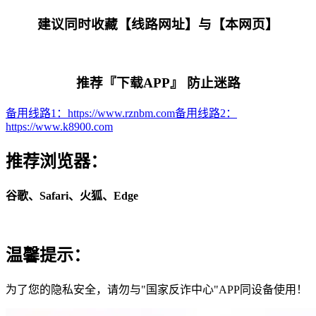
建议同时收藏【线路网址】与【本网页】
推荐『下载APP』 防止迷路
备用线路
1
：
https://www.rznbm.com
备用线路
2
：
https://www.k8900.com
推荐浏览器：
谷歌、Safari、火狐、Edge
温馨提示：
为了您的隐私安全，请勿与"国家反诈中心"APP同设备使用！