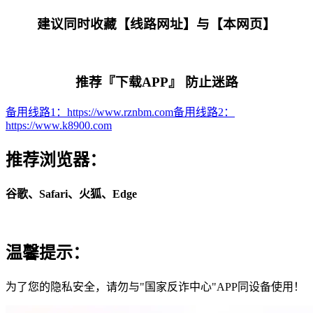
建议同时收藏【线路网址】与【本网页】
推荐『下载APP』 防止迷路
备用线路
1
：
https://www.rznbm.com
备用线路
2
：
https://www.k8900.com
推荐浏览器：
谷歌、Safari、火狐、Edge
温馨提示：
为了您的隐私安全，请勿与"国家反诈中心"APP同设备使用！