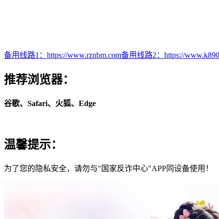
备用线路
1
：
https://www.rznbm.com
备用线路
2
：
https://www.k89
推荐浏览器：
谷歌、Safari、火狐、Edge
温馨提示：
为了您的隐私安全，请勿与"国家反诈中心"APP同设备使用！