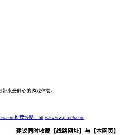
您带来最舒心的游戏体验。
kex.com
推荐线路：
https://www.plov9r.com
建议同时收藏【线路网址】与【本网页】