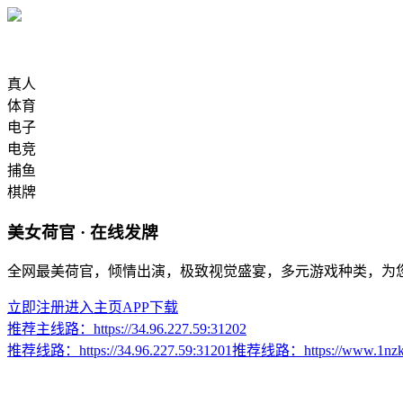
真人
体育
电子
电竞
捕鱼
棋牌
美女荷官 · 在线发牌
全网最美荷官，倾情出演，极致视觉盛宴，多元游戏种类，为
立即注册
进入主页
APP下载
推荐主线路：
https://34.96.227.59:31202
推荐线路：
https://34.96.227.59:31201
推荐线路：
https://www.1nz