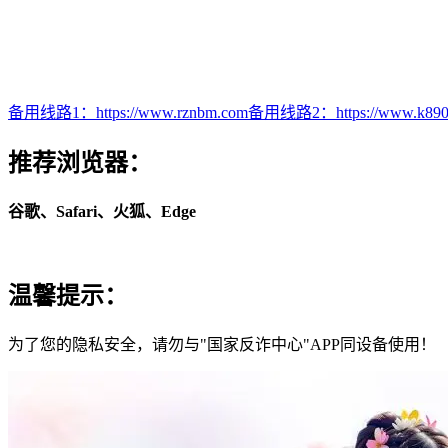
备用线路
1
：
https://www.rznbm.com
备用线路
2
：
https://www.k89
推荐浏览器：
谷歌、Safari、火狐、Edge
温馨提示：
为了您的隐私安全，请勿与"国家反诈中心"APP同设备使用！