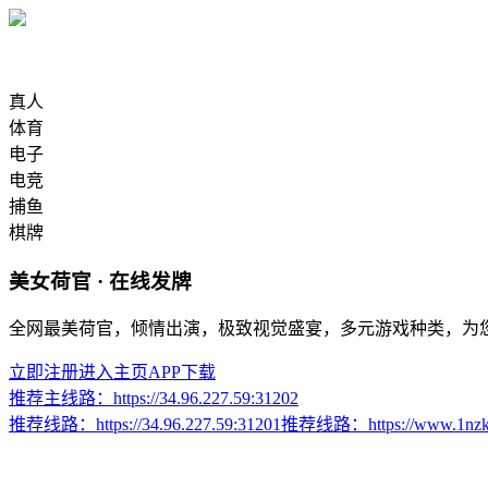
真人
体育
电子
电竞
捕鱼
棋牌
美女荷官 · 在线发牌
全网最美荷官，倾情出演，极致视觉盛宴，多元游戏种类，为
立即注册
进入主页
APP下载
推荐主线路：
https://34.96.227.59:31202
推荐线路：
https://34.96.227.59:31201
推荐线路：
https://www.1nz