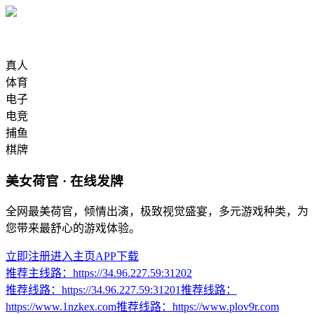
真人
体育
电子
电竞
捕鱼
棋牌
美女荷官 · 在线发牌
全网最美荷官，倾情出演，极致视觉盛宴，多元游戏种类，为
您带来最舒心的游戏体验。
立即注册
进入主页
APP下载
推荐主线路：
https://34.96.227.59:31202
推荐线路：
https://34.96.227.59:31201
推荐线路：
https://www.1nzkex.com
推荐线路：
https://www.plov9r.com