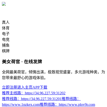
真人
体育
电子
电竞
捕鱼
棋牌
美女荷官 · 在线发牌
全网最美荷官，倾情出演，极致视觉盛宴，多元游戏种类，为
您带来最舒心的游戏体验。
立即注册
进入主页
APP下载
推荐主线路：
https://34.96.227.59:31202
推荐线路：
https://34.96.227.59:31201
推荐线路：
https://www.1nzkex.com
推荐线路：
https://www.plov9r.com