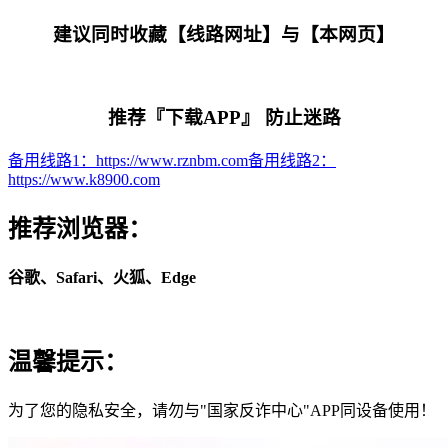
建议同时收藏【线路网址】与【本网页】
推荐『下载APP』 防止迷路
备用线路
1
：
https://www.rznbm.com
备用线路
2
：
https://www.k8900.com
推荐浏览器：
谷歌、Safari、火狐、Edge
温馨提示：
为了您的隐私安全，请勿与"国家反诈中心"APP同设备使用！