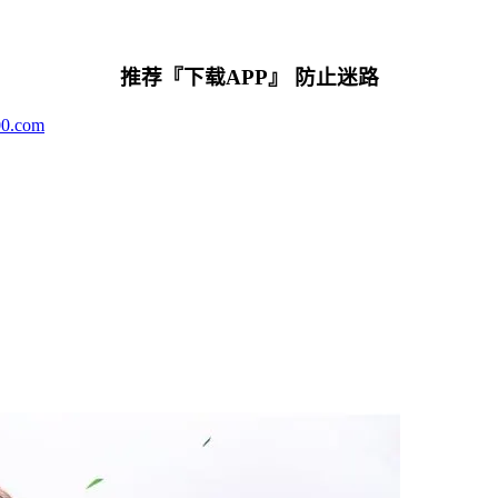
推荐『下载APP』 防止迷路
00.com