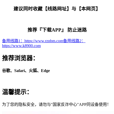
建议同时收藏【线路网址】与【本网页】
推荐『下载APP』 防止迷路
备用线路
1
：
https://www.rznbm.com
备用线路
2
：
https://www.k8900.com
推荐浏览器：
谷歌、Safari、火狐、Edge
温馨提示：
为了您的隐私安全，请勿与"国家反诈中心"APP同设备使用！