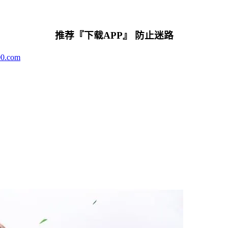
推荐『下载APP』 防止迷路
00.com