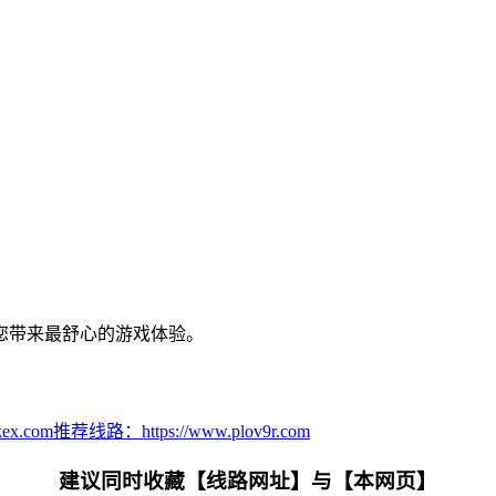
您带来最舒心的游戏体验。
kex.com
推荐线路：
https://www.plov9r.com
建议同时收藏【线路网址】与【本网页】