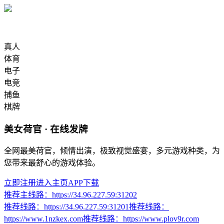
真人
体育
电子
电竞
捕鱼
棋牌
美女荷官 · 在线发牌
全网最美荷官，倾情出演，极致视觉盛宴，多元游戏种类，为
您带来最舒心的游戏体验。
立即注册
进入主页
APP下载
推荐主线路：
https://34.96.227.59:31202
推荐线路：
https://34.96.227.59:31201
推荐线路：
https://www.1nzkex.com
推荐线路：
https://www.plov9r.com