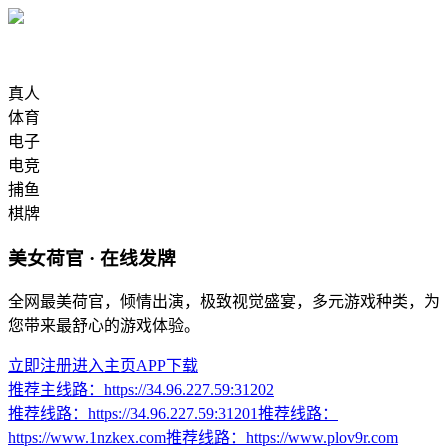
真人
体育
电子
电竞
捕鱼
棋牌
美女荷官 · 在线发牌
全网最美荷官，倾情出演，极致视觉盛宴，多元游戏种类，为
您带来最舒心的游戏体验。
立即注册
进入主页
APP下载
推荐主线路：
https://34.96.227.59:31202
推荐线路：
https://34.96.227.59:31201
推荐线路：
https://www.1nzkex.com
推荐线路：
https://www.plov9r.com