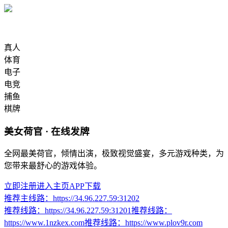
真人
体育
电子
电竞
捕鱼
棋牌
美女荷官 · 在线发牌
全网最美荷官，倾情出演，极致视觉盛宴，多元游戏种类，为
您带来最舒心的游戏体验。
立即注册
进入主页
APP下载
推荐主线路：
https://34.96.227.59:31202
推荐线路：
https://34.96.227.59:31201
推荐线路：
https://www.1nzkex.com
推荐线路：
https://www.plov9r.com