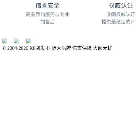
© 2004-
2026
K8凯发-国际大品牌 信誉保障 大额无忧